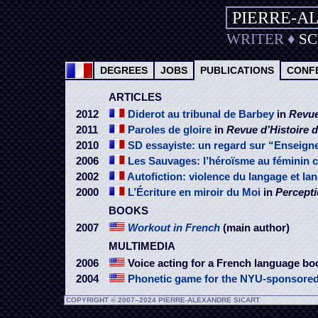
PIERRE-A
WRITER
♦
S
DEGREES
JOBS
PUBLICATIONS
CONF
ARTICLES
2012
Diderot au tribunal de Barbey
in
Revue
2011
Paroles de gloire
in
Revue d’Histoire d
2010
SD essayiste: un regard sur “Enseigner
2006
Les Sauvages: l’héroïsme au féminin 
2002
Autofiction: violence du langage et la
2000
L’Écriture en miroir du Moi
in
Percepti
BOOKS
2007
Workout in French
(main author)
MULTIMEDIA
2006
Voice acting for a French language bo
2004
Phonetic game for the NYU-sponsore
COPYRIGHT © 2007–2024 PIERRE-ALEXANDRE SICART