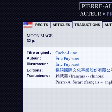
PIERRE-A
AUTEUR
♦
P
RÉCITS
ARTICLES
TRADUCTIONS
AUT
MOON MAGE
32 p.
Cache-Lune
Titre originel :
Éric Puybaret
Auteur :
Éric Puybaret
Illustrateur :
暢談國際文化事業股份有限公
Éditions :
賴慧芸 (français -› chinois)
Traducteurs :
Pierre-A. Sicart (français -› ang