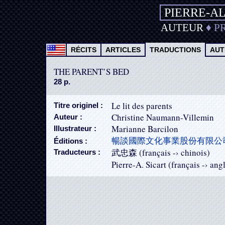
PIERRE-A
AUTEUR
♦
P
RÉCITS
ARTICLES
TRADUCTIONS
AUT
THE PARENT’S BED
28 p.
Le lit des parents
Titre originel :
Christine Naumann-Villemin
Auteur :
Marianne Barcilon
Illustrateur :
暢談國際文化事業股份有限公
Éditions :
武忠森 (français -› chinois)
Traducteurs :
Pierre-A. Sicart (français -› ang