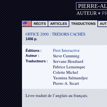
PIERRE-A
AUTEUR
♦
P
RÉCITS
ARTICLES
TRADUCTIONS
AUT
OFFICE 2000 : TRÉSORS CACHÉS
1456 p.
First Interactive
Éditions :
Steve Cumming
Auteur :
Servane Heudiard
Traducteurs :
Fabrice Lemainque
Colette Michel
Yasmina Salmandjee
Pierre-A. Sicart
Livre traduit de l’anglais au français.