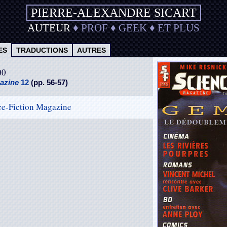
PIERRE-ALEXANDRE SICART
AUTEUR
♦
PROF
♦
GEEK
♦
ET PLUS
ES
TRADUCTIONS
AUTRES
00
gazine
12
(pp. 56-57)
ce-Fiction Magazine